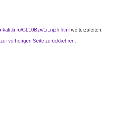
ta-kalitki.ru/GL10Bzx/1iLnjzh.html
weiterzuleiten.
u
zur vorherigen Seite zurückkehren
.