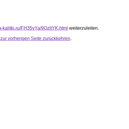
ta-kalitki.ru/FH35vYa/9OzltYK.html
weiterzuleiten.
u
zur vorherigen Seite zurückkehren
.