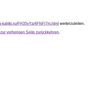
ota-kalitki.ru/FH35vYa/4FNFj7m.html
weiterzuleiten.
u
zur vorherigen Seite zurückkehren
.