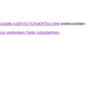
ota-kalitki.ru/DFet1YO/4gDFDoz.html
weiterzuleiten.
u
zur vorherigen Seite zurückkehren
.