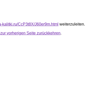
ta-kalitki.ru/CcP3t8X/J60er9m.html
weiterzuleiten.
u
zur vorherigen Seite zurückkehren
.