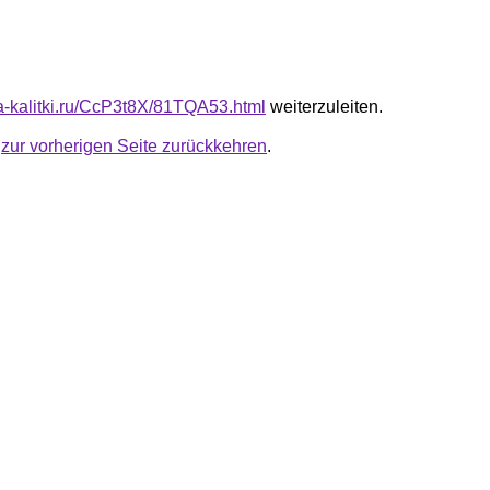
ta-kalitki.ru/CcP3t8X/81TQA53.html
weiterzuleiten.
u
zur vorherigen Seite zurückkehren
.