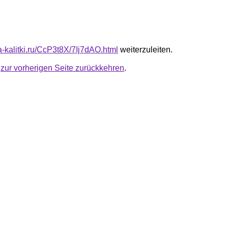
ta-kalitki.ru/CcP3t8X/7Ij7dAO.html
weiterzuleiten.
u
zur vorherigen Seite zurückkehren
.