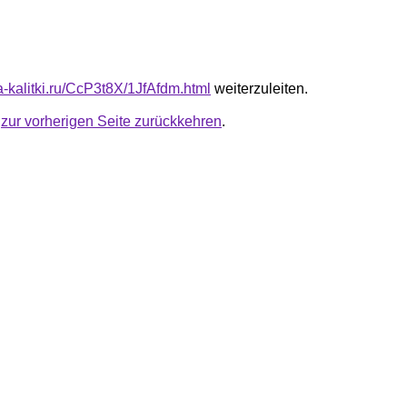
ta-kalitki.ru/CcP3t8X/1JfAfdm.html
weiterzuleiten.
u
zur vorherigen Seite zurückkehren
.