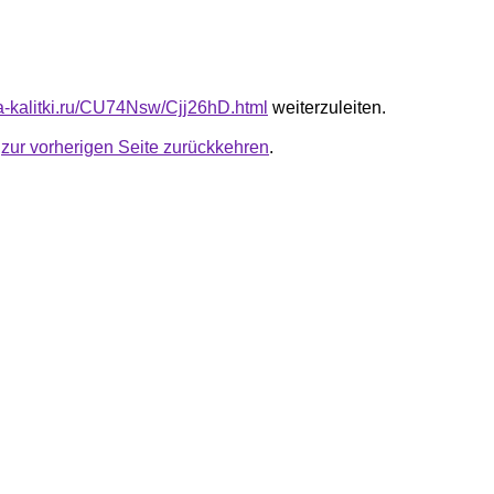
ta-kalitki.ru/CU74Nsw/Cjj26hD.html
weiterzuleiten.
u
zur vorherigen Seite zurückkehren
.