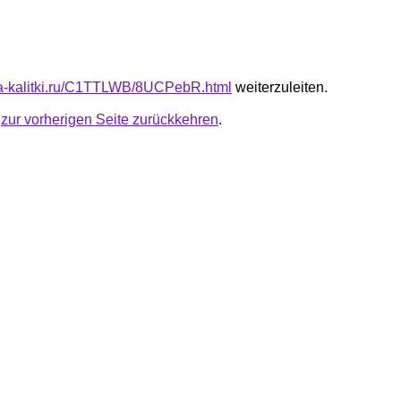
ota-kalitki.ru/C1TTLWB/8UCPebR.html
weiterzuleiten.
u
zur vorherigen Seite zurückkehren
.