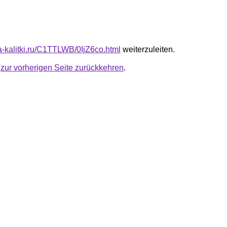
ta-kalitki.ru/C1TTLWB/0IjZ6co.html
weiterzuleiten.
u
zur vorherigen Seite zurückkehren
.