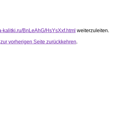
ta-kalitki.ru/BnLeAhG/HsYsXxf.html
weiterzuleiten.
u
zur vorherigen Seite zurückkehren
.