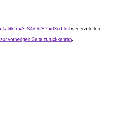
ta-kalitki.ru/AkS4rOb/E7uidXo.html
weiterzuleiten.
u
zur vorherigen Seite zurückkehren
.