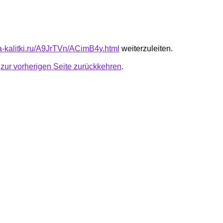
ta-kalitki.ru/A9JrTVn/ACimB4y.html
weiterzuleiten.
u
zur vorherigen Seite zurückkehren
.