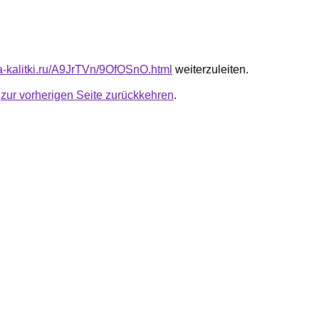
ta-kalitki.ru/A9JrTVn/9OfOSnO.html
weiterzuleiten.
u
zur vorherigen Seite zurückkehren
.