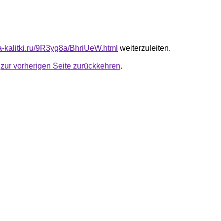
ta-kalitki.ru/9R3yg8a/BhriUeW.html
weiterzuleiten.
u
zur vorherigen Seite zurückkehren
.