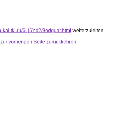
ta-kalitki.ru/6Lj6Yd2/8odquar.html
weiterzuleiten.
u
zur vorherigen Seite zurückkehren
.