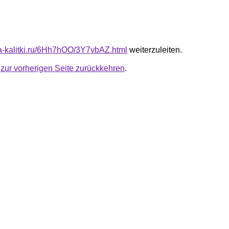
ota-kalitki.ru/6Hh7hOO/3Y7vbAZ.html
weiterzuleiten.
u
zur vorherigen Seite zurückkehren
.