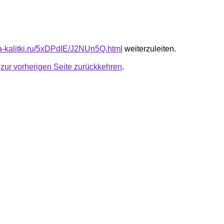
ota-kalitki.ru/5xDPdIE/J2NUn5Q.html
weiterzuleiten.
u
zur vorherigen Seite zurückkehren
.