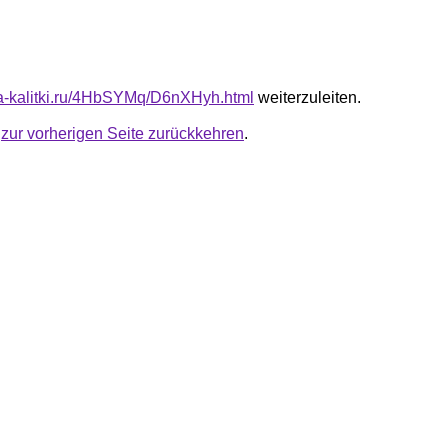
ota-kalitki.ru/4HbSYMq/D6nXHyh.html
weiterzuleiten.
u
zur vorherigen Seite zurückkehren
.