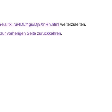
ta-kalitki.ru/4DLf4gu/Dj9XnRh.html
weiterzuleiten.
u
zur vorherigen Seite zurückkehren
.