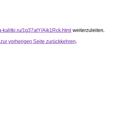
ta-kalitki.ru/1g37atY/Ajk1Rck.html
weiterzuleiten.
u
zur vorherigen Seite zurückkehren
.