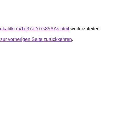
ta-kalitki.ru/1g37atY/7s85AAs.html
weiterzuleiten.
u
zur vorherigen Seite zurückkehren
.