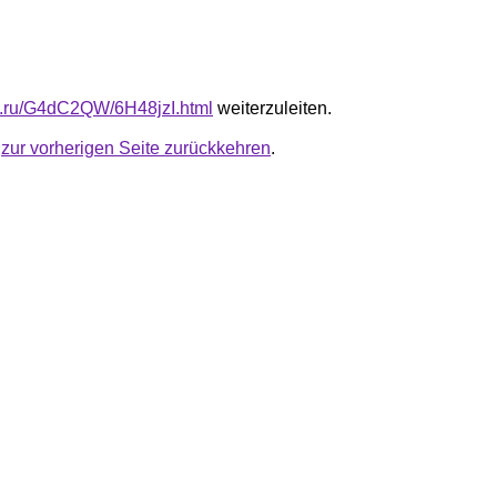
fb.ru/G4dC2QW/6H48jzI.html
weiterzuleiten.
u
zur vorherigen Seite zurückkehren
.