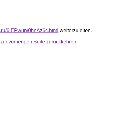
fb.ru/6IEPwun/0hnAz6c.html
weiterzuleiten.
u
zur vorherigen Seite zurückkehren
.