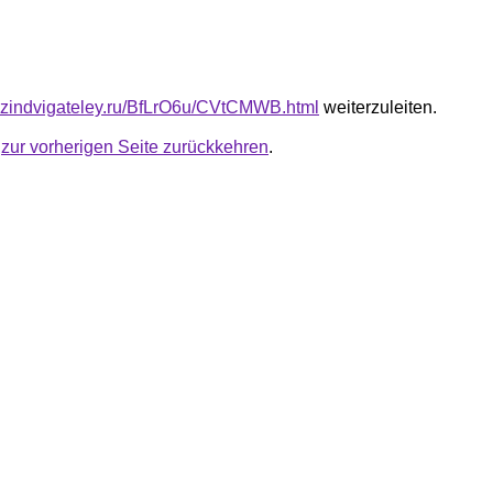
azindvigateley.ru/BfLrO6u/CVtCMWB.html
weiterzuleiten.
u
zur vorherigen Seite zurückkehren
.