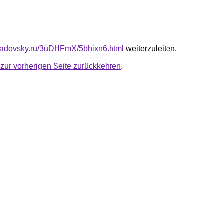
triadovsky.ru/3uDHFmX/5bhixn6.html
weiterzuleiten.
u
zur vorherigen Seite zurückkehren
.