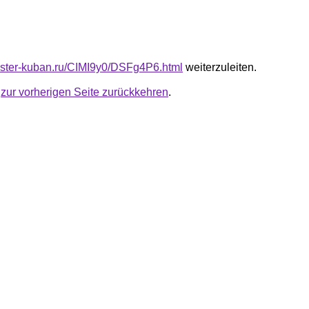
master-kuban.ru/CIMI9y0/DSFg4P6.html
weiterzuleiten.
u
zur vorherigen Seite zurückkehren
.