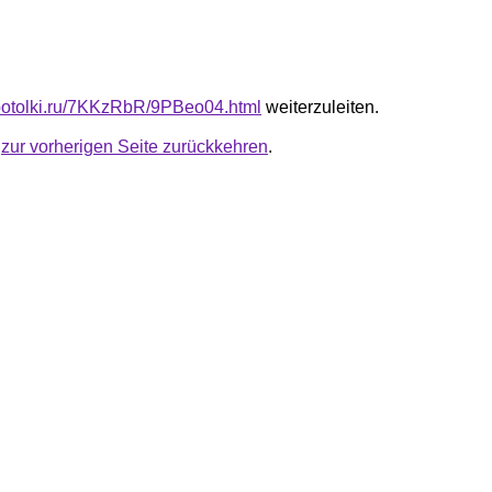
e-potolki.ru/7KKzRbR/9PBeo04.html
weiterzuleiten.
u
zur vorherigen Seite zurückkehren
.